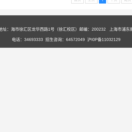
首页
上页
1
下页
尾页
有 地址：海市徐汇区龙华西路1号（徐汇校区）邮编：200232 上海市浦东
电话：34693333 招生咨询：64572049 沪I0P备11032129