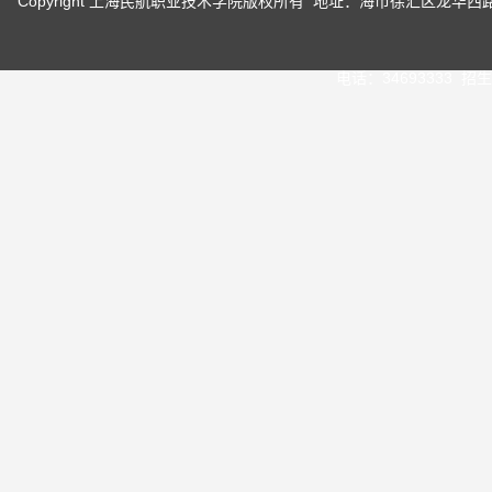
Copyright 上海民航职业技术学院版权所有 地址：海市徐汇区龙华
电话：34693333 招生咨