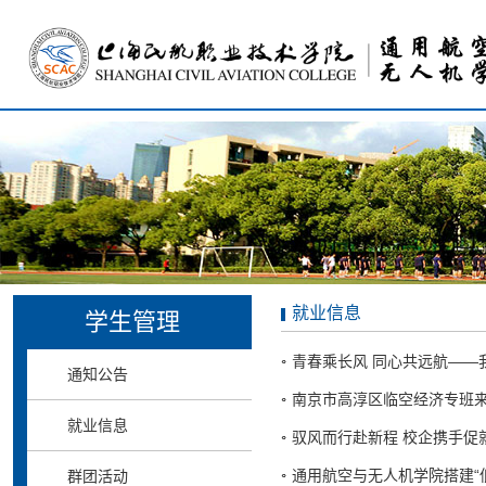
就业信息
学生管理
青春乘长风 同心共远航——
通知公告
南京市高淳区临空经济专班来
就业信息
驭风而行赴新程 校企携手促
通用航空与无人机学院搭建“低空
群团活动